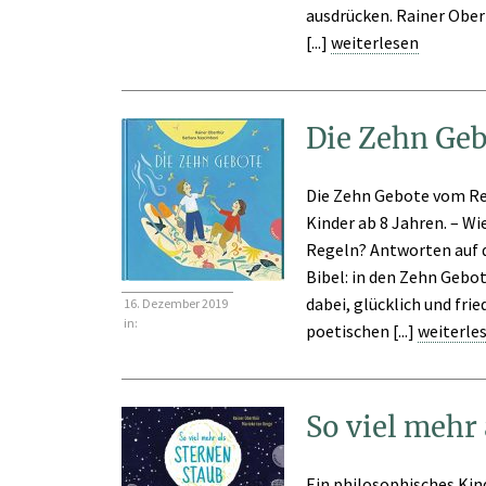
ausdrücken. Rainer Ober
[...]
weiterlesen
Die Zehn Geb
Die Zehn Gebote vom Re
Kinder ab 8 Jahren. – Wi
Regeln? Antworten auf d
Bibel: in den Zehn Gebot
dabei, glücklich und fr
16. Dezember 2019
in:
poetischen [...]
weiterle
So viel mehr
Ein philosophisches Kin