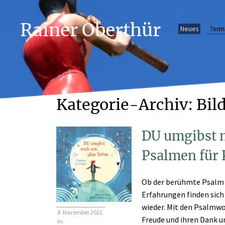
Rainer Oberthür
Neues
Term
Kategorie-Archiv: Bil
DU umgibst m
Psalmen für 
Ob der berühmte Psalm 2
Erfahrungen finden sic
wieder. Mit den Psalmwo
4. November 2022
Freude und ihren Dank u
in: