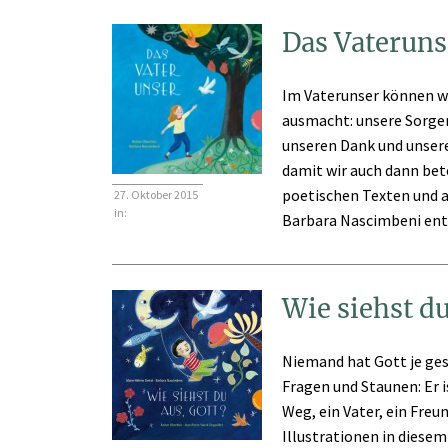
Das Vateruns
Im Vaterunser können wi
ausmacht: unsere Sorge
unseren Dank und unsere
damit wir auch dann bet
poetischen Texten und 
27. Oktober 2015
in:
Barbara Nascimbeni entd
Wie siehst du
Niemand hat Gott je gese
Fragen und Staunen: Er is
Weg, ein Vater, ein Fre
Illustrationen in diese