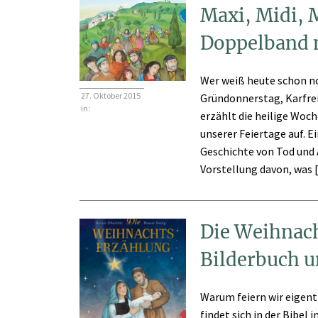
Maxi, Midi, 
Doppelband m
Wer weiß heute schon n
27. Oktober 2015
Gründonnerstag, Karfrei
in:
erzählt die heilige Woc
unserer Feiertage auf. 
Geschichte von Tod und 
Vorstellung davon, was [.
Die Weihnach
Bilderbuch u
Warum feiern wir eigent
findet sich in der Bibel 