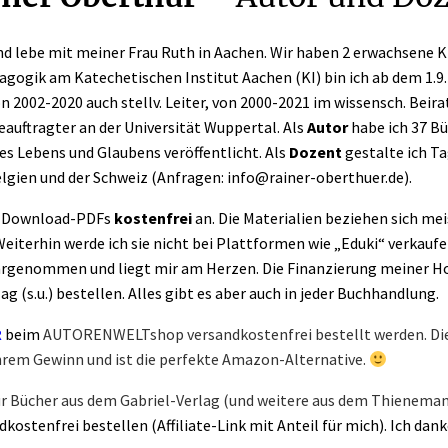
 und lebe mit meiner Frau Ruth in Aachen. Wir haben 2 erwachsene K
dagogik am Katechetischen Institut Aachen (KI) bin ich ab dem 1.9
n 2002-2020 auch stellv. Leiter, von 2000-2021 im wissensch. Beira
auftragter an der Universität Wuppertal. Als
Autor
habe ich 37 Bü
s Lebens und Glaubens veröffentlicht. Als
Dozent
gestalte ich T
elgien und der Schweiz (Anfragen: info@rainer-oberthuer.de).
100 Download-PDFs
kostenfrei
an. Die Materialien beziehen sich mei
terhin werde ich sie nicht bei Plattformen wie „Eduki“ verkaufe
wahrgenommen und liegt mir am Herzen. Die Finanzierung meiner 
 (s.u.) bestellen. Alles gibt es aber auch in jeder Buchhandlung.
R
beim
AUTORENWELTshop versandkostenfrei bestellt werden. Die
hrem Gewinn und ist die
perfekte Amazon-Alternative.
r B
ücher aus dem Gabriel-Verlag (und weitere aus dem Thienemann
dkostenfrei bestellen (Affiliate-Link mit Anteil für mich). Ich dan