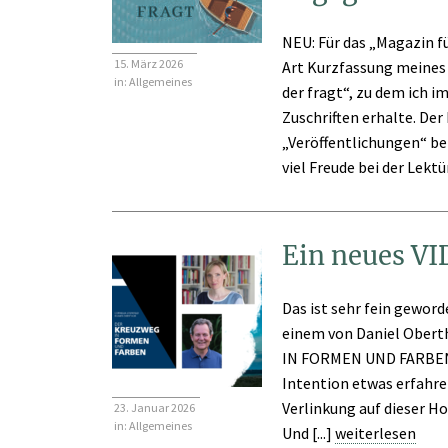
NEU: Für das „Magazin f
15. März 2026
Art Kurzfassung meines
in:
Allgemeines
der fragt“, zu dem ich i
Zuschriften erhalte. Der
„Veröffentlichungen“ be
viel Freude bei der Lektüre
Ein neues V
Das ist sehr fein geworde
einem von Daniel Obert
IN FORMEN UND FARBEN 
Intention etwas erfahren
Verlinkung auf dieser H
23. Januar 2026
in:
Allgemeines
Und [...]
weiterlesen