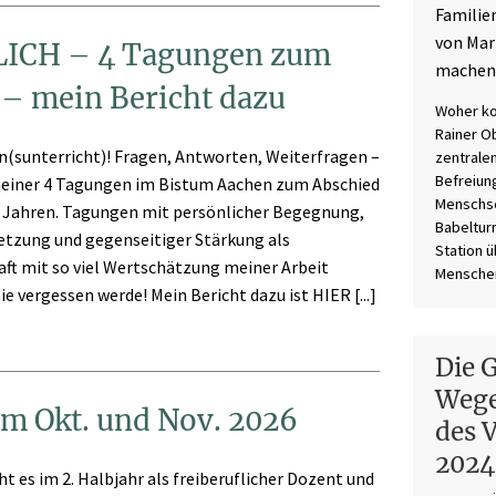
Familie
von Mar
ICH – 4 Tagungen zum
mache
– mein Bericht dazu
Woher ko
Rainer O
n(sunterricht)! Fragen, Antworten, Weiterfragen –
zentralen
Befreiun
meiner 4 Tagungen im Bistum Aachen zum Abschied
Menschse
7 Jahren. Tagungen mit persönlicher Begegnung,
Babelturm
etzung und gegenseitiger Stärkung als
Station 
ft mit so viel Wertschätzung meiner Arbeit
Menschen 
ie vergessen werde! Mein Bericht dazu ist HIER [...]
Die 
Wege
m Okt. und Nov. 2026
des 
2024
es im 2. Halbjahr als freiberuflicher Dozent und