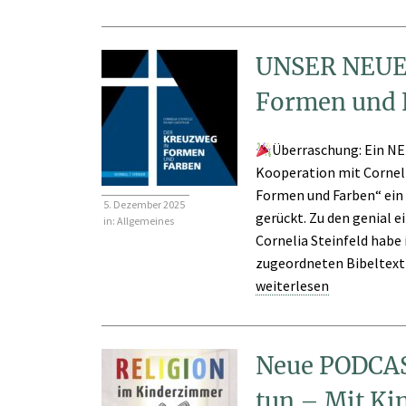
UNSER NEUES
Formen und 
Überraschung: Ein N
Kooperation mit Corneli
Formen und Farben“ ein 
5. Dezember 2025
gerückt. Zu den genial e
in:
Allgemeines
Cornelia Steinfeld habe 
zugeordneten Bibeltext j
weiterlesen
Neue PODCAS
tun – Mit Ki