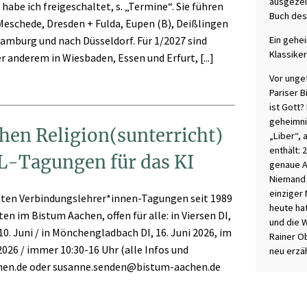
ausgezei
habe ich freigeschaltet, s. „Termine“. Sie führen
Buch des
eschede, Dresden + Fulda, Eupen (B), Deißlingen
Ein gehe
Hamburg und nach Düsseldorf. Für 1/2027 sind
Klassike
r anderem in Wiesbaden, Essen und Erfurt, [...]
Vor unge
Pariser B
ist Gott?
geheimni
hen Religion(sunterricht)
„Liber“, 
enthält:
BL-Tagungen für das KI
genaue A
Niemand 
einziger 
ten Verbindungslehrer*innen-Tagungen seit 1989
heute ha
en im Bistum Aachen, offen für alle: in Viersen DI,
und die 
10. Juni / in Mönchengladbach DI, 16. Juni 2026, im
Rainer O
 2026 / immer 10:30-16 Uhr (alle Infos und
neu erzäh
hen.de oder susanne.senden@bistum-aachen.de