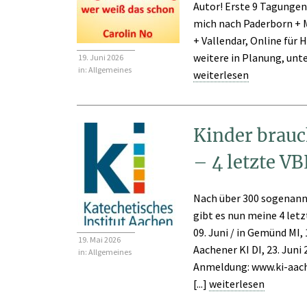
Autor! Erste 9 Tagungen 
mich nach Paderborn + M
+ Vallendar, Online für 
weitere in Planung, unte
19. Juni 2026
in:
Allgemeines
weiterlesen
Kinder brauc
– 4 letzte V
Nach über 300 sogenann
gibt es nun meine 4 letzt
09. Juni / in Gemünd MI, 
19. Mai 2026
Aachener KI DI, 23. Juni
in:
Allgemeines
Anmeldung: www.ki-aac
[...]
weiterlesen