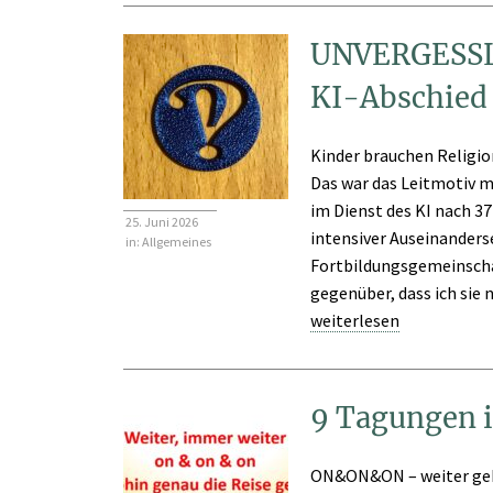
UNVERGESSL
KI-Abschied 
Kinder brauchen Religio
Das war das Leitmotiv 
im Dienst des KI nach 3
25. Juni 2026
intensiver Auseinanders
in:
Allgemeines
Fortbildungsgemeinscha
gegenüber, dass ich sie n
weiterlesen
9 Tagungen i
ON&ON&ON – weiter geht 