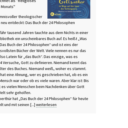
chnet als "Religiöses
 Monats"
imnisvoller theologischer
r neu entdeckt: Das Buch der 24 Philosophen
fähr tausend Jahren tauchte aus dem Nichts in einer
ibliothek ein unscheinbares Buch auf. Es heißt „Was
 Das Buch der 24 Philosophen“ und ist eins der
svollsten Bücher der Welt. Viele nennen es nur das
also Latein für „das Buch“. Das einzige, was es
 24 Versuche, Gott zu definieren. Niemand kennt das
lter des Buches. Niemand weiß, woher es stammt.
hat eine Ahnung, wer es geschrieben hat, ob es ein
Mensch war oder ob es viele waren. Aber klar ist: Bis
t es vielen Menschen beim Nachdenken über Gott
Welt sehr geholfen.
berthür hat „Das Buch der 24 Philosophen“ für heute
lt und mit seinen [...]
weiterlesen