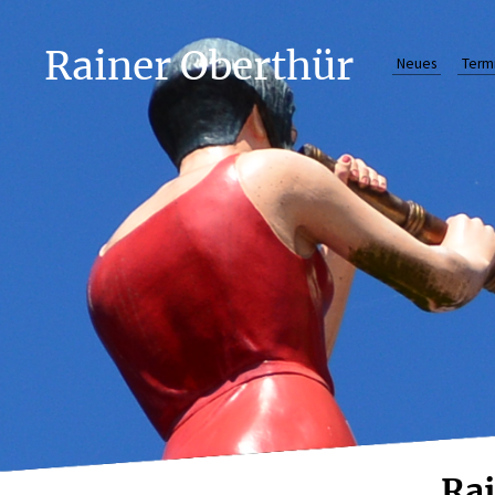
Rainer Oberthür
Neues
Term
Ra