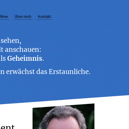
rfilme
Über mich
Kontakt
r sehen,
lt anschauen:
ls
Geheimnis
.
n erwächst das Erstaunliche.
zent