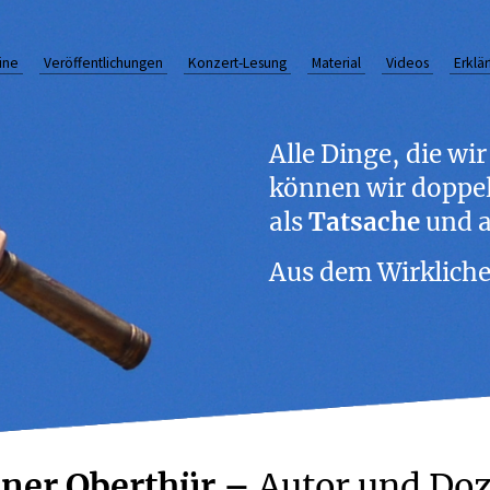
ine
Veröffentlichungen
Konzert-Lesung
Material
Videos
Erklä
Alle Dinge, die wi
können wir doppe
als
Tatsache
und a
Aus dem Wirkliche
iner Oberthür –
Autor und Do