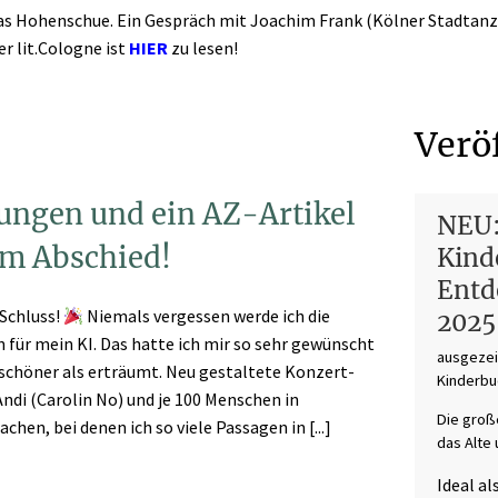
as Hohenschue. Ein Gespräch mit Joachim Frank (Kölner Stadtanze
 lit.Cologne ist
HIER
zu lesen!
Verö
ungen und ein AZ-Artikel
NEU:
um Abschied!
Kind
Entd
Schluss!
Niemals vergessen werde ich die
2025
 für mein KI. Das hatte ich mir so sehr gewünscht
ausgezei
schöner als erträumt. Neu gestaltete Konzert-
Kinderbu
ndi (Carolin No) und je 100 Menschen in
Die groß
en, bei denen ich so viele Passagen in [...]
das Alte
Ideal a