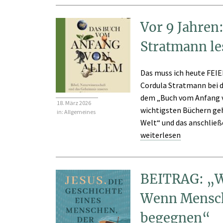
Vor 9 Jahren
Stratmann le
Das muss ich heute FEIE
Cordula Stratmann bei 
dem „Buch vom Anfang vo
18. März 2026
wichtigsten Büchern geh
in:
Allgemeines
Welt“ und das anschließe
weiterlesen
BEITRAG: „W
Wenn Mensch
begegnen“