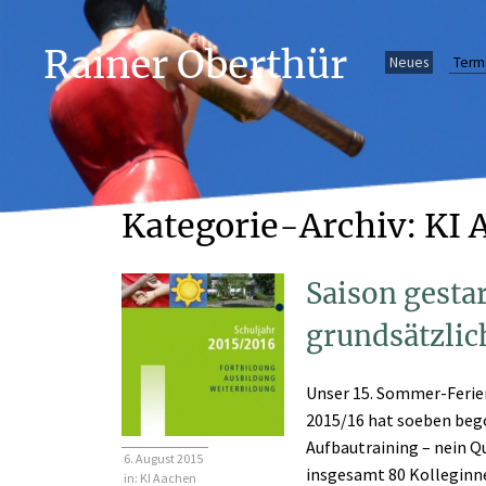
Rainer Oberthür
Neues
Term
Kategorie-Archiv: KI 
Saison gestar
grundsätzlic
Unser 15. Sommer-Ferie
2015/16 hat soeben be
Aufbautraining – nein Qu
6. August 2015
insgesamt 80 Kolleginne
in:
KI Aachen