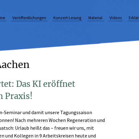
ine
Veröffentlichungen
Konzert-Lesung
Material
Videos
Erklä
Aachen
tet: Das KI eröffnet
h Praxis!
n-Seminar und damit unsere Tagungssaison
gonnen! Nach mehreren Wochen Regeneration und
atsch: Urlaub heißt das – freuen wir uns, mit
n und Kollegen in 9 Arbeitskreisen heute und