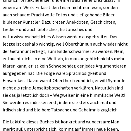
kindlich Reflektierender und ein erwachsener Enthusiast in
einem am Werk. Er lässt den Leser nicht nur lesen, sondern
auch schauen: Prachtvolle Fotos und tief gehende Bilder
bildender Künstler. Dazu treten Anekdoten, Geschichten,
Lieder – und auch biblisches, historisches und
naturwissenschaftliches Wissen werden ausgebreitet. Das
letzte ist deshalb wichtig, weil Oberthür nun auch wieder nicht
der Gefahr unterliegt, zum Bilderschwärmer zu werden. Nein,
er taucht nicht in eine Welt ab, in man angeblich nichts mehr
klären kann, er ist kein Schwebender, der jedes Argumentieren
aufgegeben hat. Die Folge wäre Sprachlosigkeit und
Einsamkeit. Davor warnt Oberthür freundlich, er will Symbole
nicht als reine Jenseitsbotschaften verklären. Natürlich sind
sie das ja letztlich doch – Wegweiser in eine himmlische Welt!
Sie werden es indessen erst, indem sie stets auch real und
irdisch sind und bleiben: Tatsache und Geheimnis zugleich.
Die Lektüre dieses Buches ist konkret und wundersam: Man
merkt auf, unterbricht sich, kommt auf immer neue Ideen,