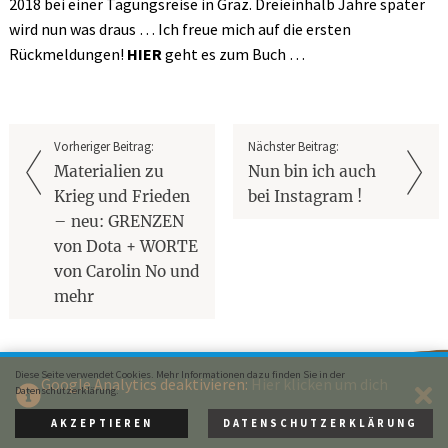
2018 bei einer Tagungsreise in Graz. Dreieinhalb Jahre später
wird nun was draus … Ich freue mich auf die ersten
Rückmeldungen!
HIER
geht es zum Buch …
Vorheriger Beitrag:
Nächster Beitrag:
Materialien zu
Nun bin ich auch
Krieg und Frieden
bei Instagram !
– neu: GRENZEN
von Dota + WORTE
von Carolin No und
mehr
Diese Seite verwendet Cookies. Mehr Informationen dazu finden Sie in der
Google Analytics deaktivieren:
Hier klicken um dich
Datenschutzerklärung.
Rainer Oberthür bei Facebook
auszutragen.
AKZEPTIEREN
DATENSCHUTZERKLÄRUNG
© 2015 Rainer Oberthür ·
Impressum
· Webdesign:
XIQIT GmbH