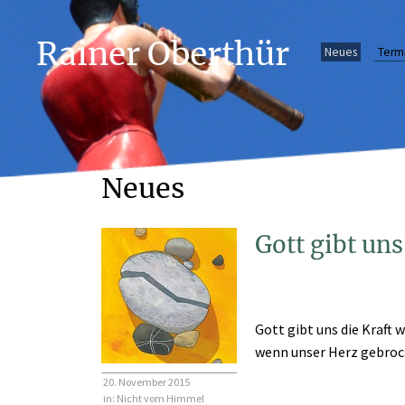
Rainer Oberthür
Neues
Term
Neues
Gott gibt uns
Gott gibt uns die Kraft w
wenn unser Herz gebroch
20. November 2015
in:
Nicht vom Himmel