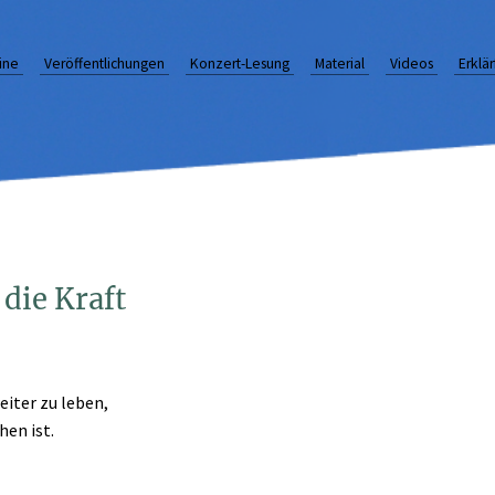
ine
Veröffentlichungen
Konzert-Lesung
Material
Videos
Erklä
 die Kraft
eiter zu leben,
en ist.