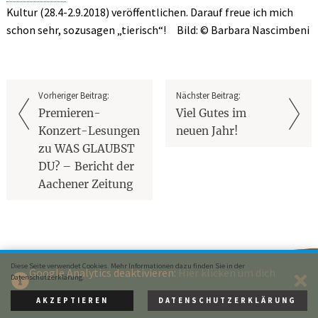
Kultur (28.4-2.9.2018) veröffentlichen. Darauf freue ich mich
schon sehr, sozusagen „tierisch“!
Bild: © Barbara Nascimbeni
Vorheriger Beitrag:
Nächster Beitrag:
Premieren-
Viel Gutes im
Konzert-Lesungen
neuen Jahr!
zu WAS GLAUBST
DU? – Bericht der
Aachener Zeitung
Diese Seite verwendet Cookies. Mehr Informationen dazu finden Sie in der
Google Analytics deaktivieren:
Hier klicken um dich
Datenschutzerklärung.
Rainer Oberthür bei Facebook
auszutragen.
AKZEPTIEREN
DATENSCHUTZERKLÄRUNG
© 2015 Rainer Oberthür ·
Impressum
· Webdesign:
XIQIT GmbH