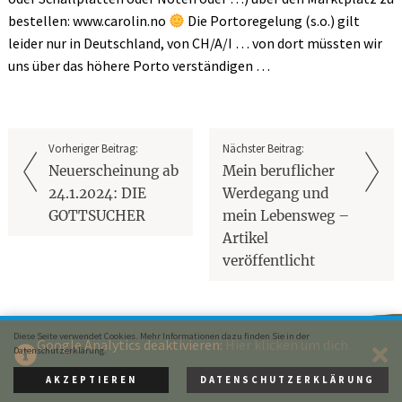
bestellen: www.carolin.no
Die Portoregelung (s.o.) gilt
leider nur in Deutschland, von CH/A/I … von dort müssten wir
uns über das höhere Porto verständigen …
Vorheriger Beitrag:
Nächster Beitrag:
Neuerscheinung ab
Mein beruflicher
24.1.2024: DIE
Werdegang und
GOTTSUCHER
mein Lebensweg –
Artikel
veröffentlicht
Diese Seite verwendet Cookies. Mehr Informationen dazu finden Sie in der
Google Analytics deaktivieren:
Hier klicken um dich
Datenschutzerklärung.
Rainer Oberthür bei Facebook
auszutragen.
AKZEPTIEREN
DATENSCHUTZERKLÄRUNG
© 2015 Rainer Oberthür ·
Impressum
· Webdesign:
XIQIT GmbH