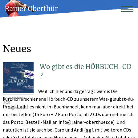
Rainer Oberthür
Neues
Wo gibt es die HÖRBUCH-CD
?
Weil ich hier und da gefragt werde: Die
17. November
kürzlich erschienene Hörbuch-CD
zu unserem Was-glaubst-du-
2023
Projekt gibt es nicht im Buchhandel, kann man aber direkt bei
in:
Allgemeines
mir bestellen (15 Euro + 2 Euro Porto, ab 2 CDs übernehme ich
das Porto: Bestell-Mail an info@rainer-oberthuer.de). Und
natürlich ist sie auch
bei Caro und Andi (
ggf. mit weiteren CDs
oder Schallplatten oder Noten oder …
) über den Marktplatz zu